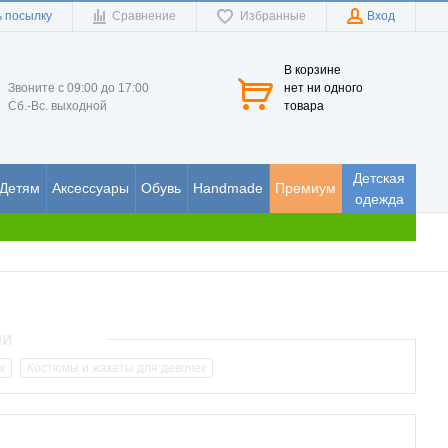
 посылку
Сравнение
Избранные
Вход
В корзине
Звоните с 09:00 до 17:00
нет ни одного
Сб.-Вс. выходной
товара
Детская
Детям
Аксессуары
Обувь
Handmade
Премиум
одежда
к
Костюмы и жакеты для девочек