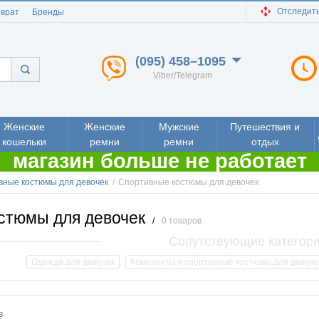
Отследить
зврат
Бренды
(095) 458–1095
Viber/Telegram
Женские
Женские
Мужские
Путешествия и
кошельки
ремни
ремни
отдых
магазин больше не работает
вные костюмы для девочек
/
Спортивные костюмы для девочек
стюмы для девочек
/
0 товаров
Одежда для девочек
Комплекты и спортивные костюмы для девоче
в