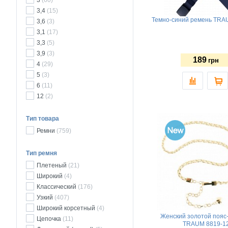
3
(60)
3,4
(15)
Темно-синий ремень TRA
3,6
(3)
3,1
(17)
3,3
(5)
3,9
(3)
189
грн
4
(29)
5
(3)
6
(11)
12
(2)
Тип товара
Ремни
(759)
Тип ремня
Плетеный
(21)
Широкий
(4)
Классический
(176)
Узкий
(407)
Широкий корсетный
(4)
Женский золотой пояс
Цепочка
(11)
TRAUM 8819-1