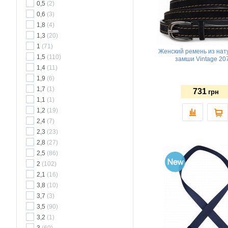
0,5
(2)
0,6
(3)
1,8
(4)
1,3
(20)
1
(71)
Женский ремень из нат
1,5
(110)
замши Vintage 20
1,4
(11)
1,9
(6)
1,7
(1)
731
грн
1,1
(1)
1,2
(19)
2,4
(7)
2,3
(23)
2,8
(27)
2,5
(86)
2
(102)
2,1
(16)
3,8
(10)
3,7
(3)
3,5
(90)
3,2
(1)