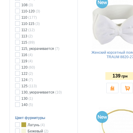
108
(3)
110-120
(3)
110
(177)
110-115
(3)
112
(12)
113
(2)
115
(89)
115, укорачивается
(7)
Женский корсетный поя
116
(4)
TRAUM 8820-2
119
(4)
120
(60)
122
(2)
139
грн
124
(7)
125
(113)
130, укорачивается
(10)
130
(1)
140
(5)
Цвет фурнитуры
Латунь
(4)
Бежевый
(2)