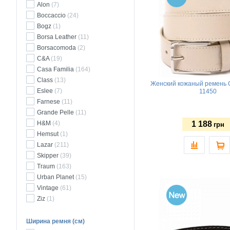
Alon
(7)
Boccaccio
(24)
Bogz
(1)
Borsa Leather
(11)
Borsacomoda
(2)
C&A
(19)
Casa Familia
(164)
Class
(13)
Женский кожаный ремень G
Eslee
(7)
11450
Farnese
(11)
Grande Pelle
(11)
H&M
(4)
1 188
грн
Hemsut
(1)
Lazar
(211)
Skipper
(39)
Traum
(163)
Urban Planet
(15)
Vintage
(61)
Ziz
(1)
Ширина ремня (см)