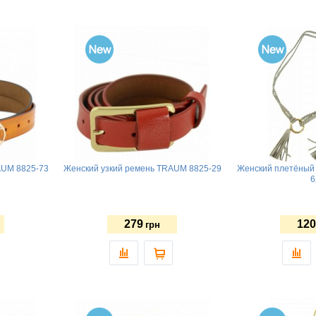
AUM 8825-73
Женский узкий ремень TRAUM 8825-29
Женский плетёный
6
279
120
грн