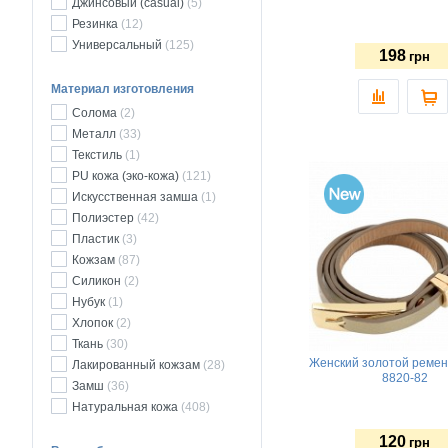
Джинсовый (casual)
(5)
Резинка
(12)
Универсальный
(125)
198
грн
Материал изготовления
Солома
(2)
Металл
(33)
Текстиль
(1)
PU кожа (эко-кожа)
(121)
Искусственная замша
(1)
Полиэстер
(42)
Пластик
(3)
Кожзам
(87)
Силикон
(2)
Нубук
(1)
Хлопок
(2)
Ткань
(30)
Женский золотой реме
Лакированный кожзам
(28)
8820-82
Замш
(36)
Натуральная кожа
(408)
120
грн