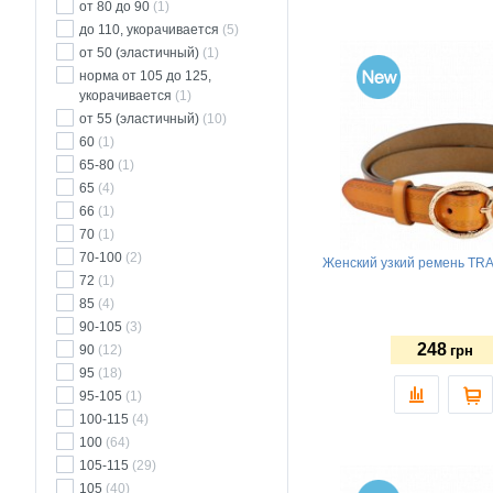
от 80 до 90
(1)
до 110, укорачивается
(5)
от 50 (эластичный)
(1)
норма от 105 до 125,
укорачивается
(1)
от 55 (эластичный)
(10)
60
(1)
65-80
(1)
65
(4)
66
(1)
70
(1)
70-100
(2)
Женский узкий ремень TR
72
(1)
85
(4)
90-105
(3)
248
90
(12)
грн
95
(18)
95-105
(1)
100-115
(4)
100
(64)
105-115
(29)
105
(40)