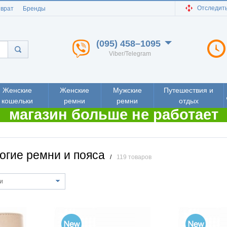
Отследить
зврат
Бренды
(095) 458–1095
Viber/Telegram
Женские
Женские
Мужские
Путешествия и
кошельки
ремни
ремни
отдых
магазин больше не работает
огие ремни и пояса
/
119 товаров
и