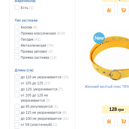
Видеообзор
Есть
(1)
Тип застежки
Кнопки
(6)
Пряжка классическая
(624)
Гвоздик
(42)
Металлическая
(76)
Пряжка автомат
(3)
Пряжка-застежка
(13)
Длина (см)
до 110 не укорачивается
(15)
от 105 до 125
(15)
Женский желтый пояс TR
до 120, укорачивается
(7)
от 105 до 120 не
укорачивается
(2)
до 95 регулируется
(1)
128
грн
до 115 не укорачивается
(6)
до 100 не укорачивается
(11)
от 58 (эластичный)
(1)