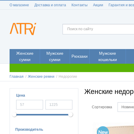
О магазине
Доставка и оплата
Контакты
Акции
Гарантия и во
Женские
Мужские
Мужские
Рюкзаки
сумки
сумки
кошельки
Главная
/
Женские ремни
/
Недорогие
Женские недор
Цена
Сортировка
Новинк
Производитель