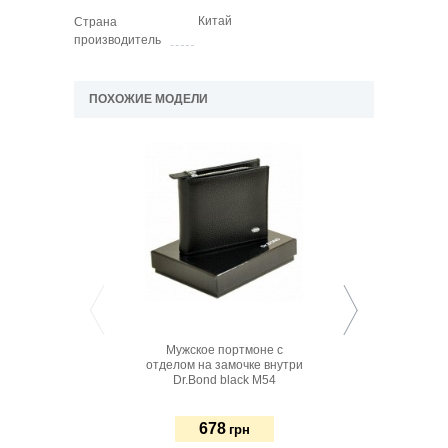
Китай
Страна
производитель
ПОХОЖИЕ МОДЕЛИ
Мужское портмоне с
Мужское кожаное п
отделом на замочке внутри
BlankNote 4.2 г
Dr.Bond black M54
678
780
грн
грн