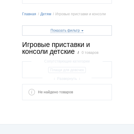
Главная
/
Детям
/
Игровые приставки и консоли
Показать фильтр
Игровые приставки и
консоли детские
/
0 товаров
Плащи для девочек
Школьная канцелярия
↕ Развернуть ↕
Школьные рюкзаки и аксессуары
Не найдено товаров
Подростковые рюкзаки
Дошкольные рюкзаки
Детские рюкзаки
Сумки детские/школьные
Зонты детские
Солнцезащитные очки
Наручные часы
Кошельки
Косметички
Игровые приставки и консоли