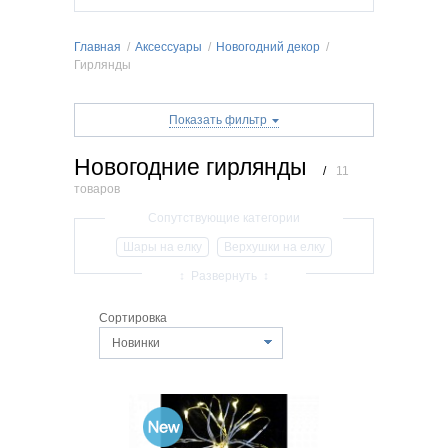
Главная
/
Аксессуары
/
Новогодний декор
/
Гирлянды
Показать фильтр
Новогодние гирлянды
/
11
товаров
Шары на елку
Верхушки на елку
Игрушки на елку
Гирлянды
Мишура
↕ Развернуть ↕
Искусственный снег
Сортировка
Декор для интерьера
Шпагат бумажный
Новинки
Бусы новогодние
Декоративные ветки
Лента на елку