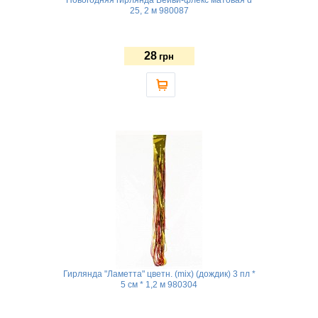
25, 2 м 980087
28
грн
Гирлянда "Ламетта" цветн. (mix) (дождик) 3 пл *
5 см * 1,2 м 980304