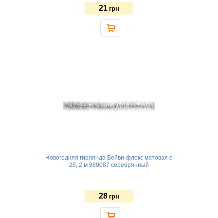
21
грн
Новогодняя гирлянда Вейви-флекс матовая d
25, 2 м 980087 серебрянный
28
грн