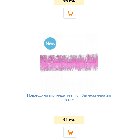
36
грн
Новогодняя гирлянда Yes! Fun Заснеженная 2м
980179
31
грн