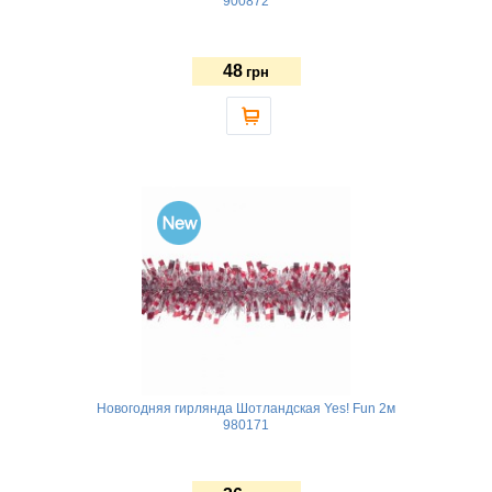
900872
48
грн
Новогодняя гирлянда Шотландская Yes! Fun 2м
980171