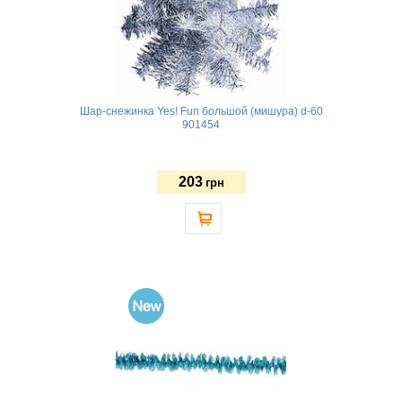
Шар-снежинка Yes! Fun большой (мишура) d-60
901454
203
грн