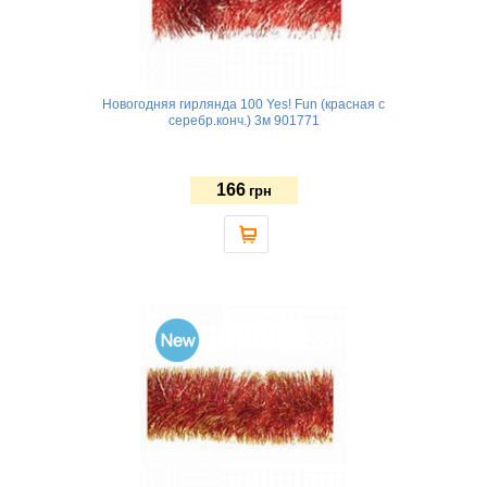
Новогодняя гирлянда 100 Yes! Fun (красная с
серебр.конч.) 3м 901771
166
грн