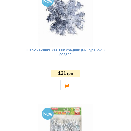
Шар-снежинка Yes! Fun средний (мишура) d-40
902865
131
грн