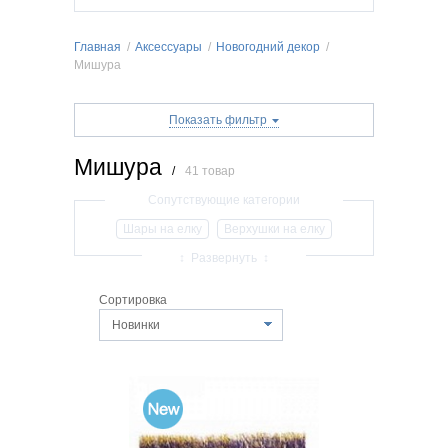
Главная
/
Аксессуары
/
Новогодний декор
/
Мишура
Показать фильтр
Мишура
/
41 товар
Шары на елку
Верхушки на елку
Игрушки на елку
Гирлянды
Мишура
↕ Развернуть ↕
Искусственный снег
Сортировка
Декор для интерьера
Шпагат бумажный
Новинки
Бусы новогодние
Декоративные ветки
Лента на елку