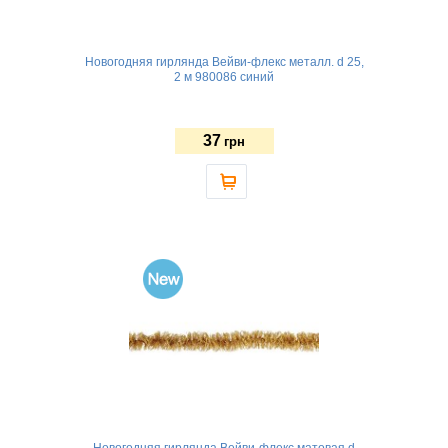
Новогодняя гирлянда Вейви-флекс металл. d 25,
2 м 980086 синий
37
грн
Новогодняя гирлянда Вейви-флекс матовая d