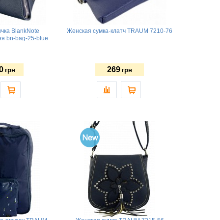
чка BlankNote
Женская сумка-клатч TRAUM 7210-76
я bn-bag-25-blue
0
269
грн
грн