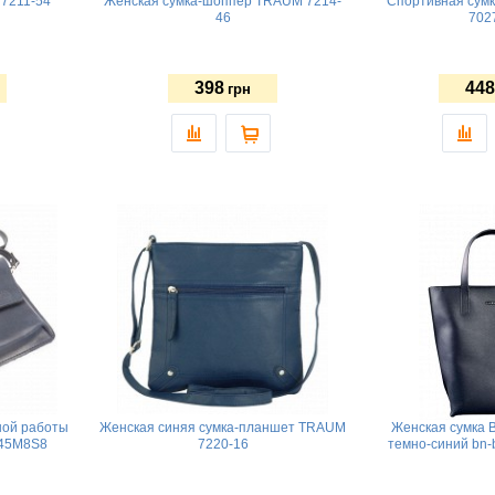
7211-54
Женская сумка-шоппер TRAUM 7214-
Спортивная сум
46
702
398
448
грн
ной работы
Женская синяя сумка-планшет TRAUM
Женская сумка B
P45M8S8
7220-16
темно-синий bn-