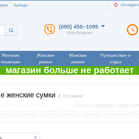
Отследить
зврат
Бренды
(095) 458–1095
Viber/Telegram
Женские
Женские
Мужские
Путешествия и
кошельки
ремни
ремни
отдых
магазин больше не работает
ые женские сумки
/
70 товаров
Белые
Бежевые
Серые
Зеленые
Красные
Коричневые
С
и