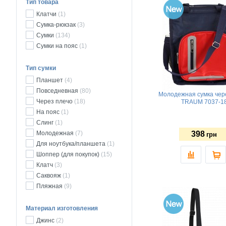
Тип товара
Клатчи
(1)
Сумка-рюкзак
(3)
Сумки
(134)
Сумки на пояс
(1)
Тип сумки
Планшет
(4)
Повседневная
(80)
Молодежная сумка чер
Через плечо
(18)
TRAUM 7037-1
На пояс
(1)
Слинг
(1)
Молодежная
(7)
398
грн
Для ноутбука/планшета
(1)
Шоппер (для покупок)
(15)
Клатч
(3)
Саквояж
(1)
Пляжная
(9)
Материал изготовления
Джинс
(2)