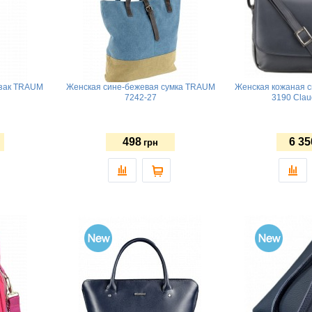
кзак TRAUM
Женская сине-бежевая сумка TRAUM
Женская кожаная си
7242-27
3190 Clau
498
6 35
грн