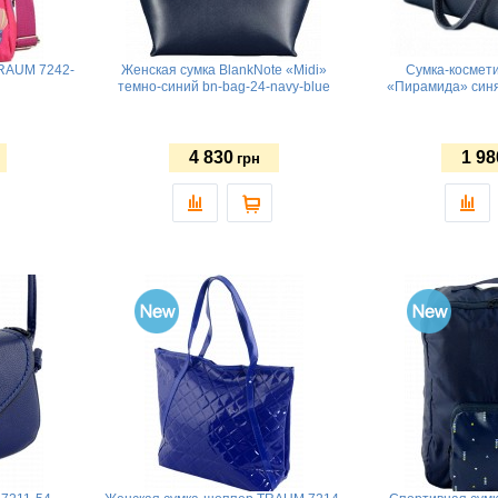
TRAUM 7242-
Женская сумка BlankNote «Midi»
Сумка-космети
темно-синий bn-bag-24-navy-blue
«Пирамида» синя
4 830
1 98
грн