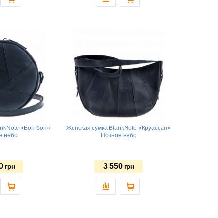
ankNote «Бон-бон»
Женская сумка BlankNote «Круассан»
е небо
Ночное небо
0
3 550
грн
грн