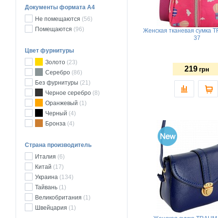
Документы формата А4
Не помещаются
(56)
Помещаются
(96)
Женская тканевая сумка 
37
Цвет фурнитуры
Золото
(23)
219
грн
Серебро
(86)
Без фурнитуры
(21)
Черное серебро
(8)
Оранжевый
(1)
Черный
(4)
Бронза
(4)
Страна производитель
Италия
(6)
Китай
(17)
Украина
(134)
Тайвань
(1)
Великобритания
(1)
Швейцария
(1)