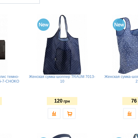
лис темно-
Женская сумка-шоппер TRAUM 7013-
Женская сумка-шо
AG-7-CHOKO
10
2
120
76
грн