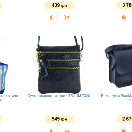
439
3 78
грн
з текстиля
Сумка-планшет из кожи TRAUM 7320-
Бохо-сумка BlankN
ue
32
не
545
2 67
грн