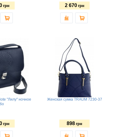
0
2 670
грн
грн
ote "Лилу" ночное
Женская сумка TRAUM 7230-37
бо
0
898
грн
грн