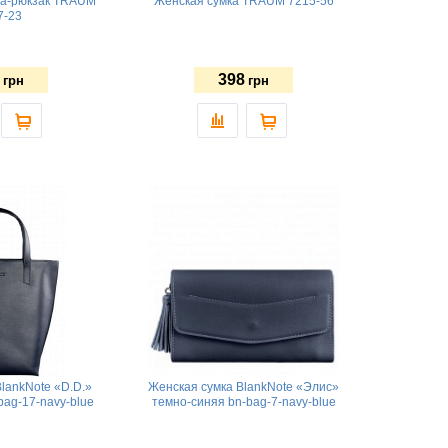
ка-рюкзак TRAUM
Женская сумка TRAUM 7215-56
7-23
398
грн
грн
lankNote «D.D.»
Женская сумка BlankNote «Элис»
bag-17-navy-blue
темно-синяя bn-bag-7-navy-blue