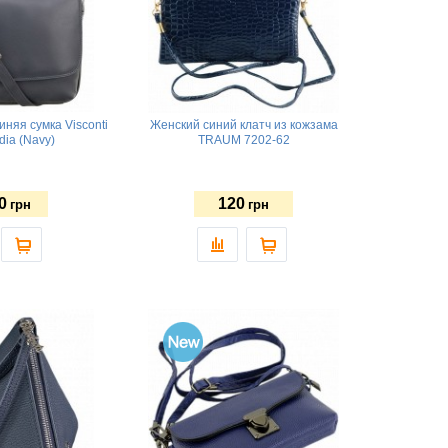
няя сумка Visconti
Женский синий клатч из кожзама
dia (Navy)
TRAUM 7202-62
0
120
грн
грн