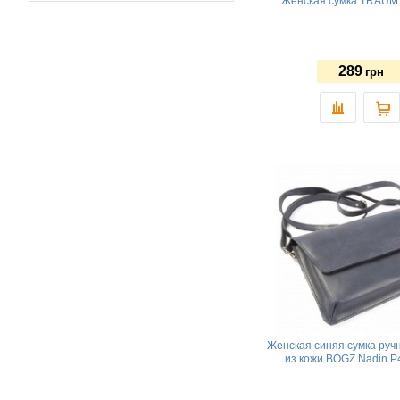
Женская сумка TRAUM 
289
грн
Женская синяя сумка руч
из кожи BOGZ Nadin 