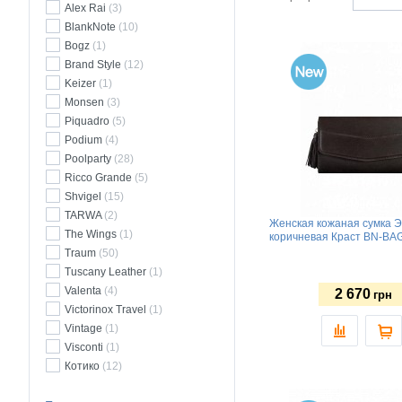
Alex Rai
(3)
BlankNote
(10)
Bogz
(1)
Brand Style
(12)
Keizer
(1)
Monsen
(3)
Piquadro
(5)
Podium
(4)
Poolparty
(28)
Ricco Grande
(5)
Shvigel
(15)
TARWA
(2)
Женская кожаная сумка Э
The Wings
(1)
коричневая Краст BN-B
Traum
(50)
Tuscany Leather
(1)
Valenta
(4)
2 670
грн
Victorinox Travel
(1)
Vintage
(1)
Visconti
(1)
Котико
(12)