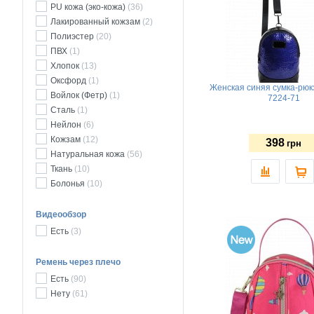
PU кожа (эко-кожа)
(36)
Лакированный кожзам
(2)
Полиэстер
(20)
ПВХ
(1)
Хлопок
(13)
Оксфорд
(1)
Женская синяя сумка-рю
Войлок (Фетр)
(1)
7224-71
Сталь
(1)
Нейлон
(6)
Кожзам
(12)
398
грн
Натуральная кожа
(56)
Ткань
(10)
Болонья
(10)
Видеообзор
Есть
(3)
Ремень через плечо
Есть
(90)
Нету
(61)