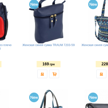
ез плечо
Женская синяя сумка TRAUM 7203-59
Женская синяя су
8
169
228
грн