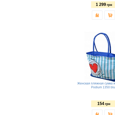
1 299
грн
Женская пляжная сумка и
Podium 1350 bl
154
грн