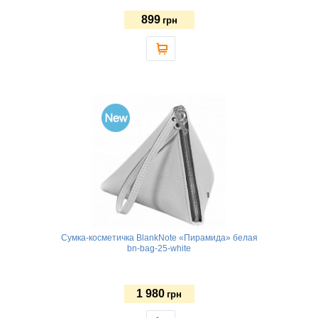
899
грн
Сумка-косметичка BlankNote «Пирамида» белая
bn-bag-25-white
1 980
грн