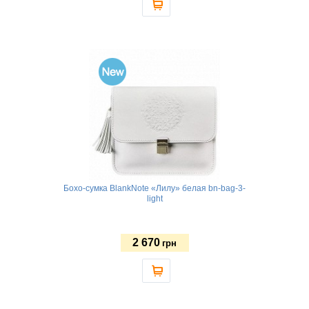
Бохо-сумка BlankNote «Лилу» белая bn-bag-3-
light
2 670
грн