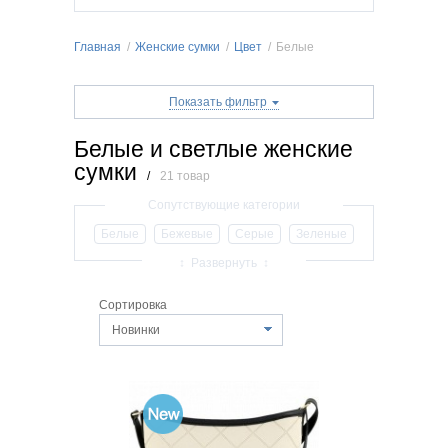
Главная
/
Женские сумки
/
Цвет
/
Белые
Показать фильтр
Белые и светлые женские
сумки
/
21 товар
Белые
Бежевые
Серые
Зеленые
Красные
Коричневые
Синие
↕ Развернуть ↕
Черные
Розовые
Сиреневые
Сортировка
Новинки