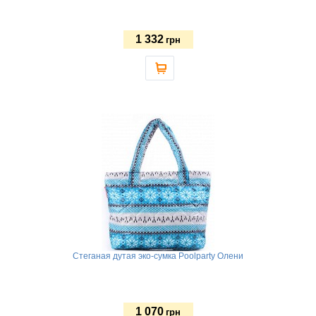
1 332
грн
Стеганая дутая эко-сумка Poolparty Олени
1 070
грн