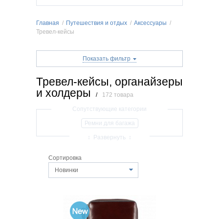
Главная
/
Путешествия и отдых
/
Аксессуары
/
Тревел-кейсы
Показать фильтр
Тревел-кейсы, органайзеры
и холдеры
/
172 товара
Ремни для багажа
Подушки для путешествий
↕ Развернуть ↕
Тревел-кейсы
Весы
Кодовые замки
Сортировка
Сумки для ручной клади
Органайзеры
Новинки