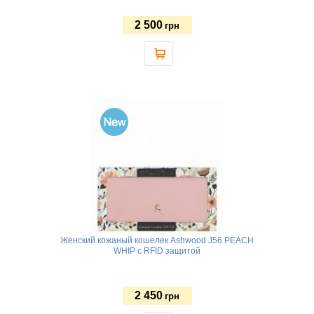
2 500
грн
Женский кожаный кошелек Ashwood J56 PEACH
WHIP с RFID защитой
2 450
грн