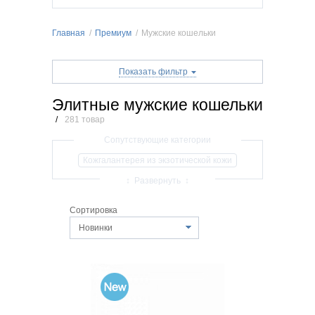
Главная
/
Премиум
/
Мужские кошельки
Показать фильтр
Элитные мужские кошельки
/
281 товар
Кожгалантерея из экзотической кожи
Женские сумки
Мужские сумки
↕ Развернуть ↕
Женские кошельки
Мужские кошельки
Сортировка
Женские ремни
Мужские ремни
Новинки