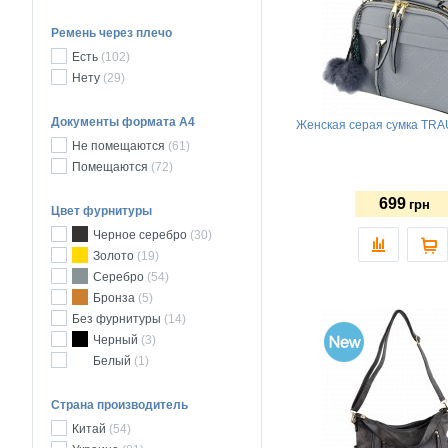
Ремень через плечо
Есть
(102)
Нету
(29)
Документы формата А4
Женская серая сумка TRA
Не помещаются
(61)
Помещаются
(72)
699
грн
Цвет фурнитуры
Черное серебро
(30)
Золото
(19)
Серебро
(54)
Бронза
(5)
Без фурнитуры
(14)
Черный
(3)
Белый
(1)
Страна производитель
Китай
(54)