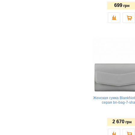
699
грн
Женская сумка BlankNo
серая bn-bag-7-sh
2 670
грн