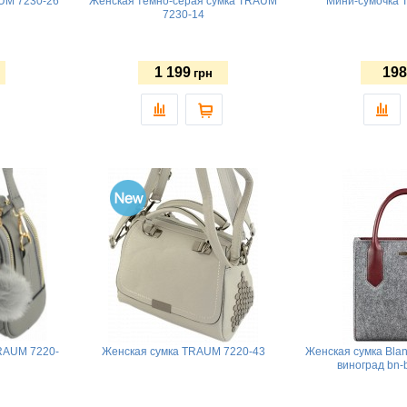
UM 7230-26
Женская темно-серая сумка TRAUM
Мини-сумочка 
7230-14
1 199
198
грн
RAUM 7220-
Женская сумка TRAUM 7220-43
Женская сумка Bla
виноград bn-b