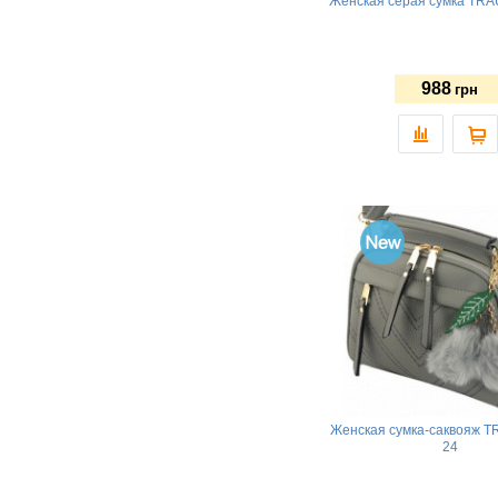
Женская серая сумка TRA
988
грн
Женская сумка-саквояж T
24