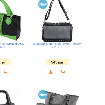
еная сумка TRAUM
Женская черно-серая сумка TRAUM
4-53
7218-10
545
грн
грн