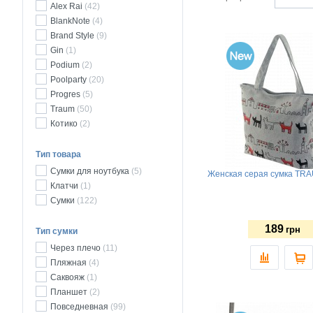
Alex Rai
(42)
BlankNote
(4)
Brand Style
(9)
Gin
(1)
Podium
(2)
Poolparty
(20)
Progres
(5)
Traum
(50)
Котико
(2)
Тип товара
Сумки для ноутбука
(5)
Женская серая сумка TRA
Клатчи
(1)
Сумки
(122)
189
грн
Тип сумки
Через плечо
(11)
Пляжная
(4)
Саквояж
(1)
Планшет
(2)
Повседневная
(99)