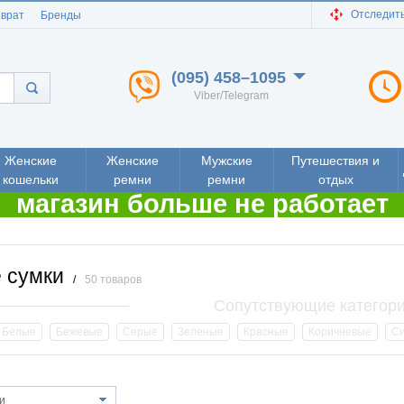
Отследить
зврат
Бренды
(095) 458–1095
Viber/Telegram
Женские
Женские
Мужские
Путешествия и
кошельки
ремни
ремни
отдых
магазин больше не работает
 сумки
/
50 товаров
Белые
Бежевые
Серые
Зеленые
Красные
Коричневые
С
и