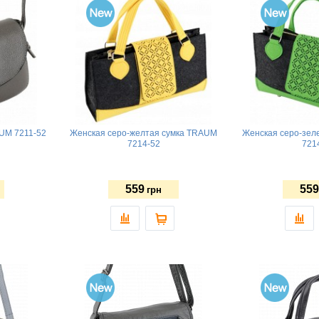
UM 7211-52
Женская серо-желтая сумка TRAUM
Женская серо-зел
7214-52
721
559
559
грн