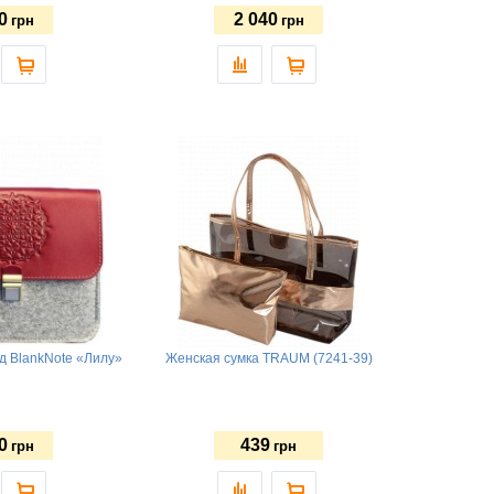
0
2 040
грн
грн
д BlankNote «Лилу»
Женская сумка TRAUM (7241-39)
0
439
грн
грн