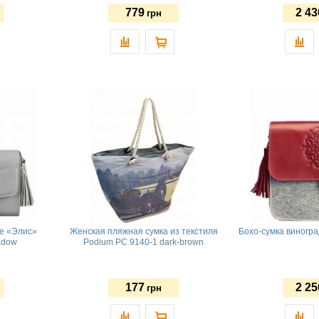
779
2 43
грн
te «Элис»
Женская пляжная сумка из текстиля
Бохо-сумка виногра
adow
Podium PC 9140-1 dark-brown
177
2 25
грн