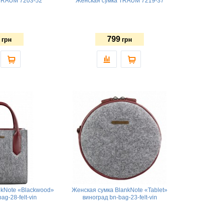
TRAUM 7203-52
Женская сумка TRAUM 7219-37
799
грн
грн
nkNote «Blackwood»
Женская сумка BlankNote «Tablet»
ag-28-felt-vin
виноград bn-bag-23-felt-vin