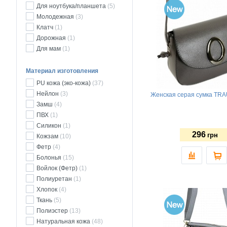
Для ноутбука/планшета
(5)
Молодежная
(3)
Клатч
(1)
Дорожная
(1)
Для мам
(1)
Материал изготовления
PU кожа (эко-кожа)
(37)
Нейлон
(3)
Женская серая сумка TRA
Замш
(4)
ПВХ
(1)
Силикон
(1)
296
грн
Кожзам
(10)
Фетр
(4)
Болонья
(15)
Войлок (Фетр)
(1)
Полиуретан
(1)
Хлопок
(4)
Ткань
(5)
Полиэстер
(13)
Натуральная кожа
(48)