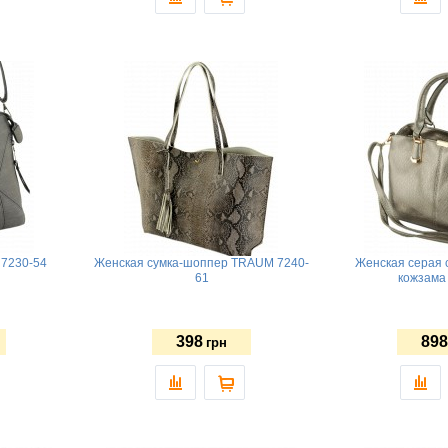
7230-54
Женская сумка-шоппер TRAUM 7240-
Женская серая 
61
кожзама
398
898
грн