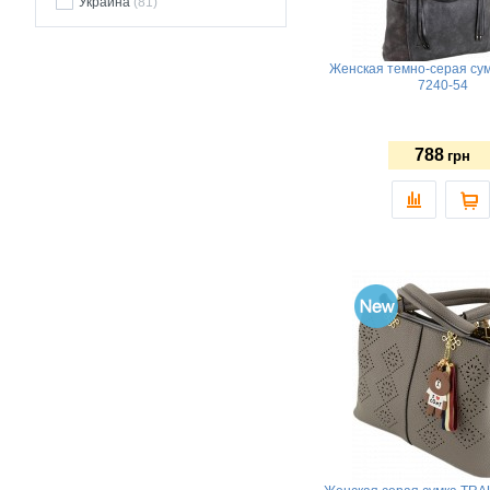
Украина
(81)
Женская темно-серая су
7240-54
788
грн